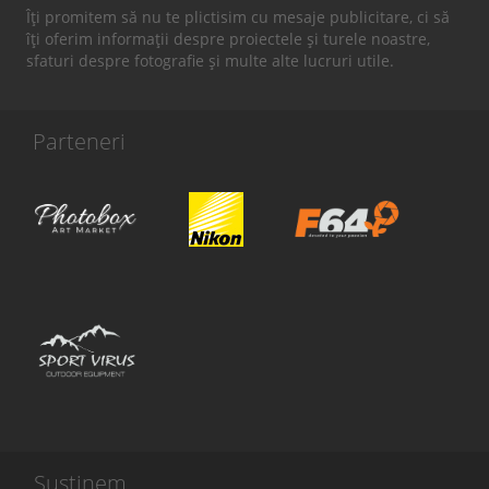
Îți promitem să nu te plictisim cu mesaje publicitare, ci să
îți oferim informații despre proiectele și turele noastre,
sfaturi despre fotografie și multe alte lucruri utile.
Parteneri
Susținem