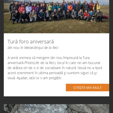
Tură foro aniversară
din nou în Mestecănișul de la Reci
A venit vremea să mergem din nou împreună la
Tura
aniversară PhotoLife
de la Reci, locul în care ne-am bucurat
de atâtea ori de o zi de socializare în natură. Nouă ne-a lipsit
acest eveniment în ultima perioadă și suntem siguri că și
vouă. Așadar, iată ce v-am pregătit:
CITEȘTE MAI MULT
Data
: 2 aprilie 2022 ora 08:00
Întâlnire
: Gara Brașov (în parcarea de lângă stația de taxi)
Transport
: Mergem cu mașinile personale, iar cei care nu au