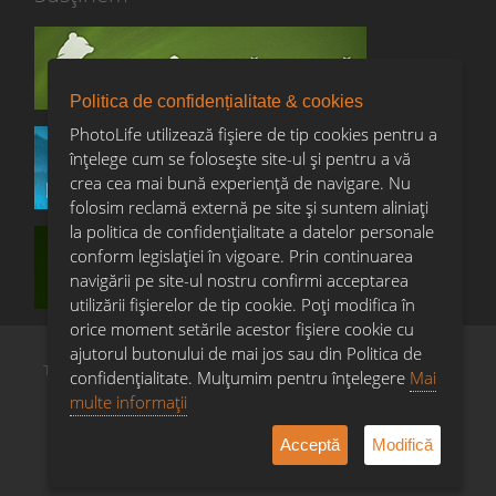
Politica de confidențialitate & cookies
PhotoLife utilizează fișiere de tip cookies pentru a
înțelege cum se folosește site-ul și pentru a vă
crea cea mai bună experiență de navigare. Nu
folosim reclamă externă pe site și suntem aliniați
la politica de confidențialitate a datelor personale
conform legislației în vigoare. Prin continuarea
navigării pe site-ul nostru confirmi acceptarea
utilizării fişierelor de tip cookie. Poți modifica în
orice moment setările acestor fişiere cookie cu
ajutorul butonului de mai jos sau din Politica de
Termeni & condiții
Confidențialitate & cookies
Copyright
confidențialitate. Mulțumim pentru înțelegere
Mai
Întrebări frecvente
multe informații
Acceptă
Modifică
© PHOTOLIFE
implementat de
un site marca
2007-2026
SSL-Software