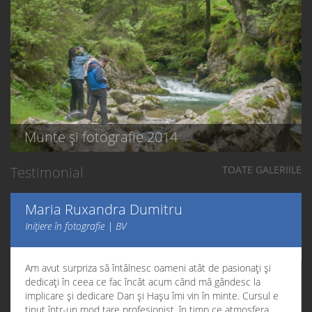
Munte și fotografie 2014
Testimonial
TOATE GALERIILE
Maria Ruxandra Dumitru
Inițiere în fotografie | BV
Am avut surpriza să întâlnesc oameni atât de pasionați și
dedicați în ceea ce fac încât acum când mă gândesc la
implicare și dedicare Dan și Hașu îmi vin în minte. Cursul e
ținut într-un mod tare profesionist, în timp ce atmosfera