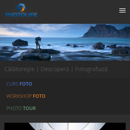
Tog
nav
Călătorește | Descoperă | Fotografiază
CURS
FOTO
WORKSHOP
FOTO
PHOTO
TOUR