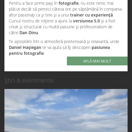
Pentru a face primii pași în
fotografie
, nu este nimic mai
plăcut decât să petreci câteva ore pe săptămână în compania
altor pasionați ca și tine și a unui
trainer cu experiență
.
Cursul nostru de inițiere a ajuns la
versiunea 5.0
și a fost
creat și structurat cu multă pasiune și profesionalism de
către
Dan Dinu
.
Te așteptăm într-o atmosferă prietenoasă și relaxantă, unde
Daniel Hașiegan
te va ajuta să îți descoperi
pasiunea
pentru fotografie
.
AFLĂ MAI MULT
Știri & evenimente