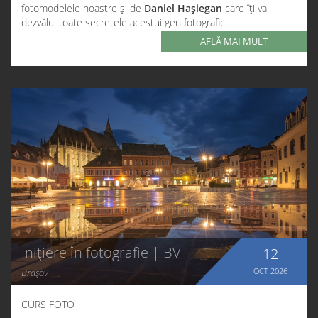
fotomodelele noastre și de
Daniel Hașiegan
care îți va
dezvălui toate secretele acestui gen fotografic.
AFLĂ MAI MULT
Inițiere în fotografie | BV
12
OCT
2026
Brașov
CURS FOTO