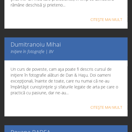
rămâne deschisă și prieteno...
CITEȘTE MAI MULT
Dumitranoiu Mihai
Inițiere în fotografie | BV
Un curs de poveste, cam așa poate fi descris cursul de
inițiere în fotografie alături de Dan & Hașu. Doi oameni
excepționali, înainte de toate, care nu numai că ne-au
împărtășit cunoștințele și sfaturile legate de arta pe care o
practică cu pasiune, dar ne-au...
CITEȘTE MAI MULT