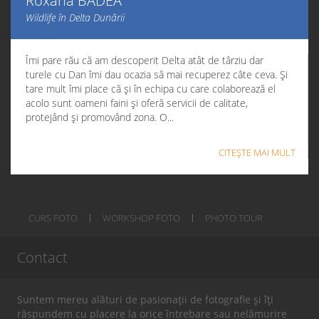
Roxana BADEA
Wildlife în Delta Dunării
Îmi pare rău că am descoperit Delta atât de târziu dar
turele cu Dan îmi dau ocazia să mai recuperez câte ceva. Și
tare mult îmi place că și în echipa cu care colaborează el
acolo sunt oameni faini și oferă servicii de calitate,
protejând și promovând zona. O...
CITEȘTE MAI MULT
CURS FOTO
WORKSHOP FOTO
PHOTO TOUR
Contact
Suntem mereu alături de pasionații de fotografie și îți
răspundem cu placere la orice întrebare sau nelămurire