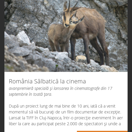
mașină vor găsi un loc la colegi.
Unde mergem
: Mestecănișul de la Reci
Acesta este locul unde o să ne lăsăm mașinile la
Reci:
https://goo.gl/maps/4cpb8z4UGDkTPffQ9
, ne vedem aici
la ora 09:00 pentru cei care vin din altă direcție și nu mai
ajung la Brașov.
La această tură poate participa oricine a susținut o activitate
alături de PhotoLife sau oricine altcineva vrea să ne cunoască.
Participarea este gratuită
.
Vă așteptăm!
România Sălbatică la cinema
avanpremieră specială și lansarea în cinematografe din 17
septembrie în toată țara.
După un proiect lung de mai bine de
10 ani
, iată că a venit
momentul să vă bucurați de un film documentar de excepție.
Lansat la
TIFF
în Cluj-Napoca, într-o proiecție eveniment în aer
liber la care au participat peste
2.000 de spectatori
și unde a
câștigat
Premiul Publicului
, documentarul
România Sălbatică
a