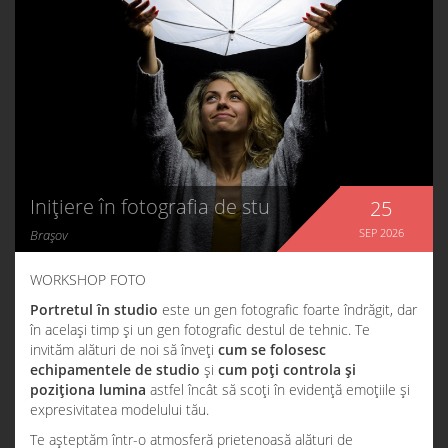
Inițiere în fotografia de studio
25
SEP
2026
Brașov
WORKSHOP FOTO
Portretul în studio
este un gen fotografic foarte îndrăgit, dar
în același timp și un gen fotografic destul de tehnic. Te
invităm alături de noi să înveți
cum se folosesc
echipamentele de studio
și
cum poți controla și
poziționa lumina
astfel încât să scoți în evidență emoțiile și
expresivitatea modelului tău.
Te așteptăm într-o atmosferă prietenoasă alături de