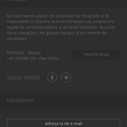
prezenți au devenit și protagoniști în film. Poți vedea episodul
aici
.
VEZI GALERIA
Suntem mereu alături de pasionații de fotografie și îți
răspundem cu placere la orice întrebare sau nelămurire
legată de serviciile noastre și de acest domeniu. Nu ezita
să ne contactezi. Ne găsești desigur și pe rețelele de
socializare.
PhotoLife - Brașov
TRIMITE MESAJ
+40 733 081 031 (Dan Dinu)
Social media
Newsletter
În inima Deltei
Delta Dunării / 2014