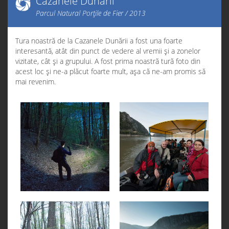
Cazanele Dunării
Parcul Natural Porțile de Fier / 2013
Tura noastră de la Cazanele Dunării a fost una foarte
interesantă, atât din punct de vedere al vremii și a zonelor
vizitate, cât și a grupului. A fost prima noastră tură foto din
acest loc și ne-a plăcut foarte mult, așa că ne-am promis să
mai revenim.