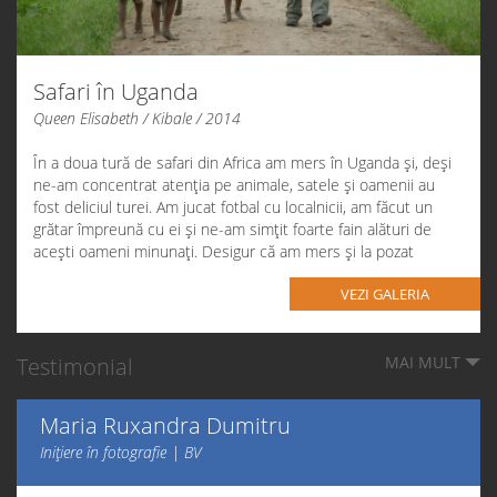
Safari în Uganda
Queen Elisabeth / Kibale / 2014
În a doua tură de safari din Africa am mers în Uganda și, deși
ne-am concentrat atenția pe animale, satele și oamenii au
fost deliciul turei. Am jucat fotbal cu localnicii, am făcut un
grătar împreună cu ei și ne-am simțit foarte fain alături de
acești oameni minunați. Desigur că am mers și la pozat
animale, iar cimpanzeii au fost cei care ne-au impresionat cel
VEZI GALERIA
mai mult.
Testimonial
MAI MULT
Maria Ruxandra Dumitru
Inițiere în fotografie | BV