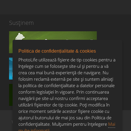
Susținem
Țărmurile Irlandei
Irlanda de Nord / 2014
Primul nostru photo tour din Irlanda de Nord a fost unul în
care ne-am bucurat de foarte multe momente spectaculoase,
Politica de confidențialitate & cookies
în special la Dark Hedges și Giant's Causeway.
PhotoLife utilizează fișiere de tip cookies pentru a
înțelege cum se folosește site-ul și pentru a vă
crea cea mai bună experiență de navigare. Nu
VEZI GALERIA
folosim reclamă externă pe site și suntem aliniați
la politica de confidențialitate a datelor personale
conform legislației în vigoare. Prin continuarea
navigării pe site-ul nostru confirmi acceptarea
utilizării fişierelor de tip cookie. Poți modifica în
orice moment setările acestor fişiere cookie cu
ajutorul butonului de mai jos sau din Politica de
Termeni & condiții
Confidențialitate & cookies
Copyright
confidențialitate. Mulțumim pentru înțelegere
Mai
Întrebări frecvente
multe informații