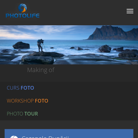
Tog
nav
Making of
CURS
FOTO
WORKSHOP
FOTO
PHOTO
TOUR