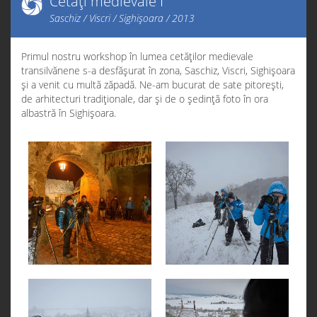
Cetăți medievale I
Saschiz / Viscri / Sighișoara / 2013
Primul nostru workshop în lumea cetăților medievale
transilvănene s-a desfășurat în zona, Saschiz, Viscri, Sighișoara
și a venit cu multă zăpadă. Ne-am bucurat de sate pitorești,
de arhitecturi tradiționale, dar și de o ședință foto în ora
albastră în Sighișoara.