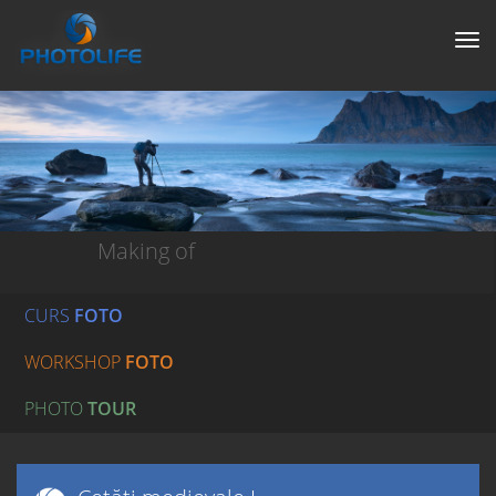
Tog
nav
Making of
CURS
FOTO
WORKSHOP
FOTO
PHOTO
TOUR