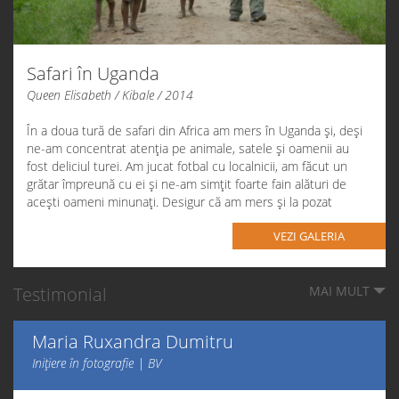
Safari în Uganda
Queen Elisabeth / Kibale / 2014
În a doua tură de safari din Africa am mers în Uganda și, deși
ne-am concentrat atenția pe animale, satele și oamenii au
fost deliciul turei. Am jucat fotbal cu localnicii, am făcut un
grătar împreună cu ei și ne-am simțit foarte fain alături de
acești oameni minunați. Desigur că am mers și la pozat
animale, iar cimpanzeii au fost cei care ne-au impresionat cel
VEZI GALERIA
mai mult.
Testimonial
MAI MULT
Maria Ruxandra Dumitru
Inițiere în fotografie | BV