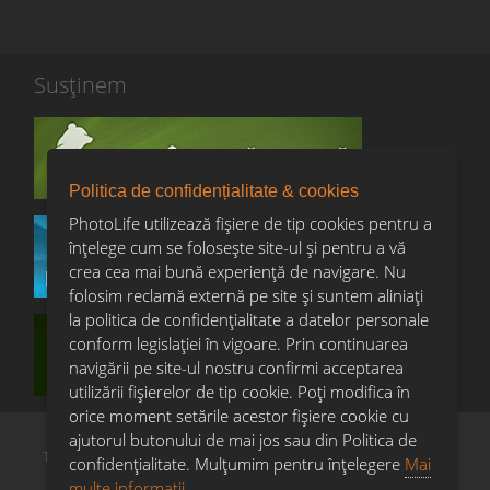
Susținem
Țărmurile Irlandei
Irlanda de Nord / 2014
Primul nostru photo tour din Irlanda de Nord a fost unul în
care ne-am bucurat de foarte multe momente spectaculoase,
Politica de confidențialitate & cookies
în special la Dark Hedges și Giant's Causeway.
PhotoLife utilizează fișiere de tip cookies pentru a
înțelege cum se folosește site-ul și pentru a vă
crea cea mai bună experiență de navigare. Nu
VEZI GALERIA
folosim reclamă externă pe site și suntem aliniați
la politica de confidențialitate a datelor personale
conform legislației în vigoare. Prin continuarea
navigării pe site-ul nostru confirmi acceptarea
utilizării fişierelor de tip cookie. Poți modifica în
orice moment setările acestor fişiere cookie cu
ajutorul butonului de mai jos sau din Politica de
Termeni & condiții
Confidențialitate & cookies
Copyright
confidențialitate. Mulțumim pentru înțelegere
Mai
Întrebări frecvente
multe informații