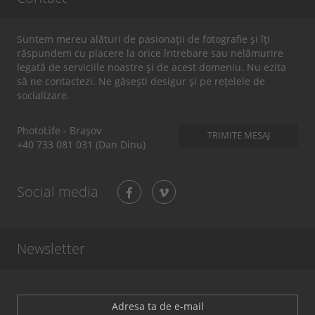
prezenți au devenit și protagoniști în film. Poți vedea episodul
aici
.
VEZI GALERIA
Suntem mereu alături de pasionații de fotografie și îți
răspundem cu placere la orice întrebare sau nelămurire
legată de serviciile noastre și de acest domeniu. Nu ezita
să ne contactezi. Ne găsești desigur și pe rețelele de
socializare.
PhotoLife - Brașov
TRIMITE MESAJ
+40 733 081 031 (Dan Dinu)
Social media
Newsletter
În inima Deltei
Delta Dunării / 2014