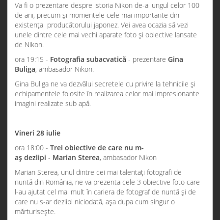
Va fi o prezentare despre istoria Nikon de-a lungul celor 100
de ani, precum și momentele cele mai importante din
existența producătorului japonez. Vei avea ocazia să vezi
unele dintre cele mai vechi aparate foto și obiective lansate
de Nikon.
ora 19:15 -
Fotografia subacvatică
- prezentare
Gina
Buliga
, ambasador Nikon.
Gina Buliga ne va dezvălui secretele cu privire la tehnicile și
echipamentele folosite în realizarea celor mai impresionante
imagini realizate sub apă.
Vineri 28 iulie
ora 18:00 -
Trei obiective de care nu m-
aș dezlipi
-
Marian Sterea
, ambasador Nikon
Marian Sterea, unul dintre cei mai talentați fotografi de
nuntă din România, ne va prezenta cele 3 obiective foto care
l-au ajutat cel mai mult în cariera de fotograf de nuntă și de
care nu s-ar dezlipi niciodată, așa dupa cum singur o
mărturisește.