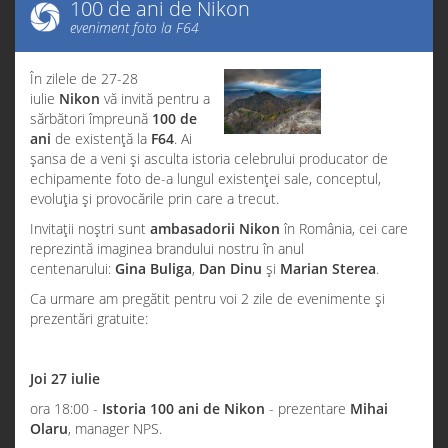
100 de ani de Nikon
eveniment foto la F64
În zilele de 27-28
iulie
Nikon
vă invită pentru a
sărbători împreună
100 de
ani
de existență la
F64
. Ai
șansa de a veni și asculta istoria celebrului producator de
echipamente foto de-a lungul existenței sale, conceptul,
evoluția și provocările prin care a trecut.
Invitații noștri sunt
ambasadorii Nikon
în România, cei care
reprezintă imaginea brandului nostru în anul
centenarului:
Gina Buliga
,
Dan Dinu
și
Marian Sterea
.
Ca urmare am pregătit pentru voi 2 zile de evenimente și
prezentări gratuite:
Joi 27 iulie
ora 18:00 -
Istoria 100 ani de Nikon
- prezentare
Mihai
Olaru
, manager NPS.