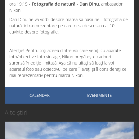
ora 19:15 -
Fotografia de natură
-
Dan Dinu
, ambasador
Nikon
Dan Dinu ne va vorbi despre marea sa pasiune - fotografia de
natură, într-o prezentare pe care ne-a descris-o ca: 10
cuvinte despre fotografie.
Atenție! Pentru toți aceea dintre voi care veniți cu aparate
foto/obiective foto vintage, Nikon pregătește cadouri
surpriză în ediție limitată. Așa că nu uitați să luați la voi
aparatul foto sau obiectivul pe care îl aveți și îl considerați cel
mai reprezentativ pentru marca Nikon.
CALENDAR
EVENIMENTE
Alte știri