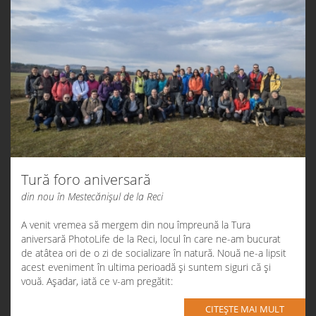
Tură foro aniversară
din nou în Mestecănișul de la Reci
A venit vremea să mergem din nou împreună la
Tura
aniversară PhotoLife
de la Reci, locul în care ne-am bucurat
de atâtea ori de o zi de socializare în natură. Nouă ne-a lipsit
acest eveniment în ultima perioadă și suntem siguri că și
vouă. Așadar, iată ce v-am pregătit:
CITEȘTE MAI MULT