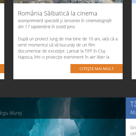
România Sălbatică la cinema
avanpremieră specială și lansarea în cinematografe
din 17 septembrie în toată țara.
După un proiect lung de mai bine de
10 ani
, iată că a
venit momentul să vă bucurați de un film
documentar de excepție. Lansat la
TIFF
în Cluj-
Napoca, într-o proiecție eveniment în aer liber la
care au participat peste
2.000 de spectatori
și unde
CITEȘTE MAI MULT
a câștigat
Premiul Publicului
, documentarul
România
Sălbatică
a mers într-o caravană prin țară și acum
este gata de lansarea în cinematografe din
17
septembrie
.
Iată unde și când poți vedea filmul nostru
T
documentar:
Mu
Târgu Mureș
PREMIERA DE GALĂ LA BUCUREȘTI
Gr
15 septembrie
ora 19:30 la
Amfiteatrul Mihai
cel
Eminescu
în prezența întregii echipe;