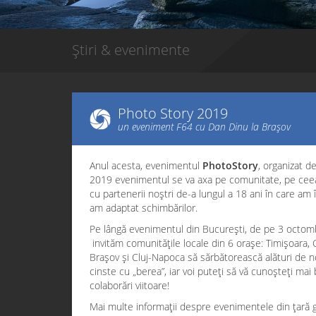
Știri & evenimente
Photo Story 2019
un eveniment F64 cu Dan Dinu la Brașov
Anul acesta, evenimentul
PhotoStory
, organizat d
2019 evenimentul se va axa pe comunitate, pe cee
cu partenerii noștri de-a lungul a 18 ani în care am
am adaptat schimbărilor.
Pe lângă evenimentul din București, de pe 3 octombr
invităm comunitățile locale din 6 orașe: Timișoara, 
Brașov și Cluj-Napoca să sărbătorească alături de no
cinste cu „berea”, iar voi puteți să vă cunoșteți mai b
colaborări viitoare!
Mai multe informații despre evenimentele din țară 