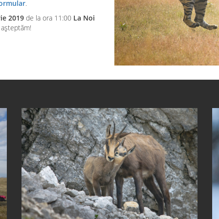
ormular
.
ie 2019
de la ora 11:00
La Noi
ă așteptăm!