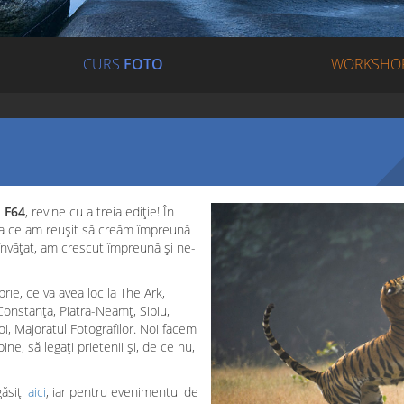
CURS
FOTO
WORKSHO
e
F64
, revine cu a treia ediție! În
a ce am reușit să creăm împreună
 învățat, am crescut împreună și ne-
ie, ce va avea loc la The Ark,
Constanța, Piatra-Neamț, Sibiu,
i, Majoratul Fotografilor. Noi facem
ine, să legați prietenii și, de ce nu,
găsiți
aici
, iar pentru evenimentul de