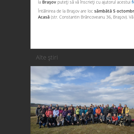
la
Brașov
puteți să vă înscrieți cu ajutorul acestui
f
Întâlnirea de la Brașov are loc
sâmbătă 5 octombr
Acasă
(str. Constantin Brâncoveanu 36, Brașov). V
Alte știri