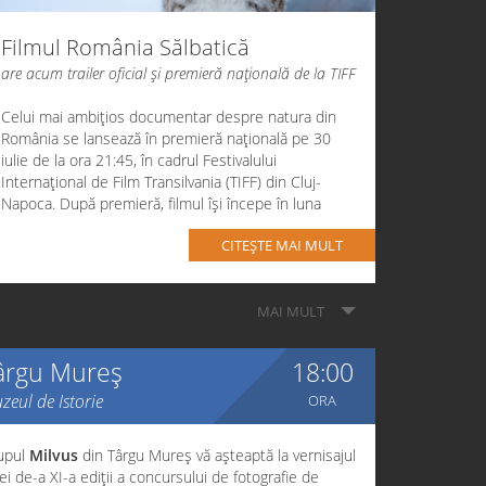
Filmul România Sălbatică
are acum trailer oficial și premieră națională de la TIFF
Celui mai ambițios documentar despre natura din
România se lansează în premieră națională pe
30
iulie de la ora 21:45
, în cadrul
Festivalului
Internațional de Film Transilvania
(TIFF) din Cluj-
Napoca. După premieră, filmul își începe în luna
august călătoria prin țară, cu o serie de proiecții-
CITEȘTE MAI MULT
eveniment open-air. Din septembrie, documentarul
va putea fi vizionat în cinematografele din toată țara,
în peste 50 de orașe. Vă așteptăm să îl vedeți!
MAI MULT
Bilete premieră TIFF
|
Trailer film
ârgu Mureș
18:00
zeul de Istorie
ORA
Acest film este 100% autentic și prezintă țara
noastră așa cum nu a mai fost văzută până acum.
upul
Milvus
din Târgu Mureș vă așteaptă la vernisajul
Proiectul a fost dezvoltat în mai bine de 10 ani de
ei de-a XI-a ediții a concursului de fotografie de
către
Dan Dinu
și
Cosmin Dumitrache
.
Echipa de